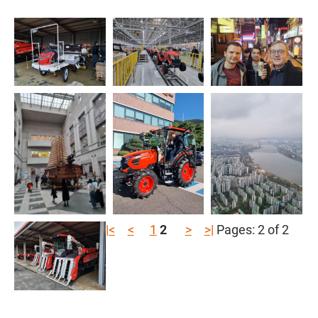
|<
<
1
2
>
>|
Pages: 2 of 2