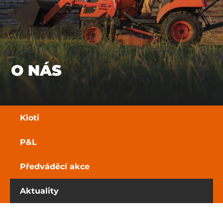
O NÁS
Kioti
P&L
Předváděcí akce
Aktuality