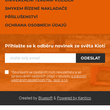
UNIVERZÁLNÍ TERENNÍ VOZIDLA
SMYKEM ŘÍZENÉ NAKLADAČE
PŘÍSLUŠENSTVÍ
OCHRANA OSOBNÍCH ÚDAJŮ
Přihlašte se k odběru novinek ze světa Kioti
*Souhlasím se zasíláním Kioti newsletteru a se
zpracováním osobních údajů v souladu
s právním
ujednáním společnosti P&L, spol. s r.o
.
Created by
Bluesoft
&
Powered by Kentico