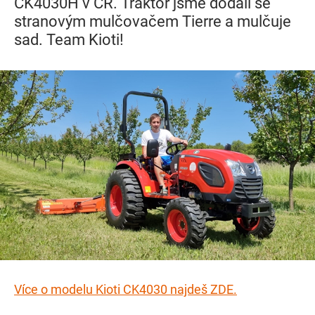
CK4030H v ČR. Traktor jsme dodali se
stranovým mulčovačem Tierre a mulčuje
sad. Team Kioti!
Více o modelu Kioti CK4030 najdeš ZDE.