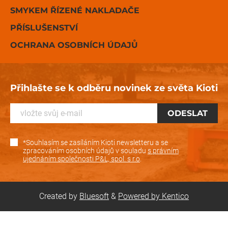
SMYKEM ŘÍZENÉ NAKLADAČE
PŘÍSLUŠENSTVÍ
OCHRANA OSOBNÍCH ÚDAJŮ
Přihlašte se k odběru novinek ze světa Kioti
*Souhlasím se zasíláním Kioti newsletteru a se
zpracováním osobních údajů v souladu
s právním
ujednáním společnosti P&L, spol. s r.o
.
Created by
Bluesoft
&
Powered by Kentico