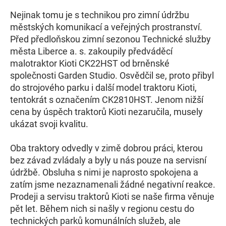
Nejinak tomu je s technikou pro zimní údržbu
městských komunikací a veřejných prostranství.
Před předloňskou zimní sezonou Technické služby
města Liberce a. s. zakoupily předváděcí
malotraktor Kioti CK22HST od brněnské
společnosti Garden Studio. Osvědčil se, proto přibyl
do strojového parku i další model traktoru Kioti,
tentokrát s označením CK2810HST. Jenom nižší
cena by úspěch traktorů Kioti nezaručila, musely
ukázat svoji kvalitu.
Oba traktory odvedly v zimě dobrou práci, kterou
bez závad zvládaly a byly u nás pouze na servisní
údržbě. Obsluha s nimi je naprosto spokojena a
zatím jsme nezaznamenali žádné negativní reakce.
Prodeji a servisu traktorů Kioti se naše firma věnuje
pět let. Během nich si našly v regionu cestu do
technických parků komunálních služeb, ale