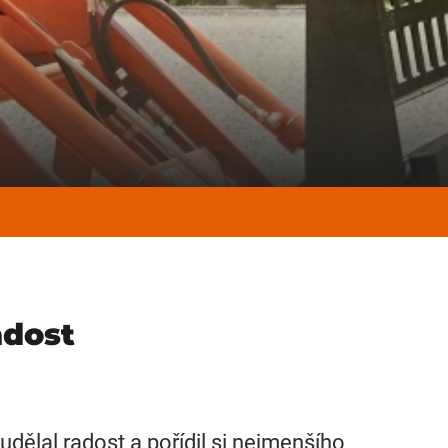
adost
udělal radost a pořídil si nejmenšího