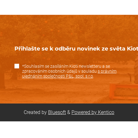
Přihlašte se k odběru novinek ze světa Kiot
*Souhlasím se zasíláním Kioti newsletteru a se
zpracováním osobních údajů v souladu
s právním
ujednáním společnosti P&L, spol. s r.o
.
Created by
Bluesoft
&
Powered by Kentico