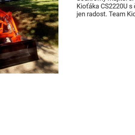
Kioťáka CS2220U s č
jen radost. Team Kio