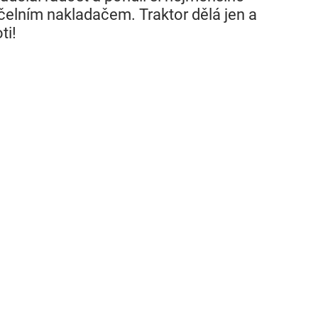
elním nakladačem. Traktor dělá jen a
ti!