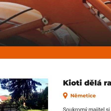
Kioti dělá r
Němetice
Soukromý majitel si 