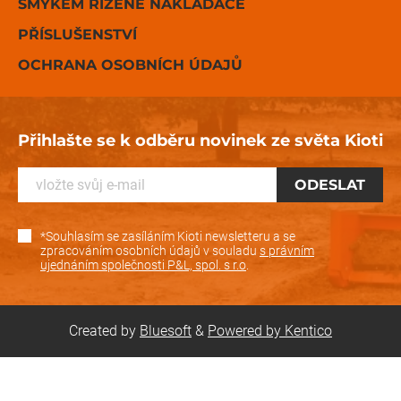
SMYKEM ŘÍZENÉ NAKLADAČE
PŘÍSLUŠENSTVÍ
OCHRANA OSOBNÍCH ÚDAJŮ
Přihlašte se k odběru novinek ze světa Kioti
*Souhlasím se zasíláním Kioti newsletteru a se
zpracováním osobních údajů v souladu
s právním
ujednáním společnosti P&L, spol. s r.o
.
Created by
Bluesoft
&
Powered by Kentico