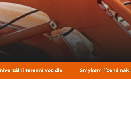
niverzální terenní vozidla
Smykem řízené nak