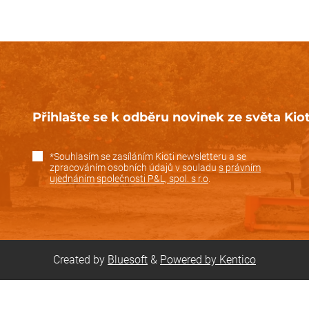
Přihlašte se k odběru novinek ze světa Kiot
*Souhlasím se zasíláním Kioti newsletteru a se
zpracováním osobních údajů v souladu
s právním
ujednáním společnosti P&L, spol. s r.o
.
Created by
Bluesoft
&
Powered by Kentico