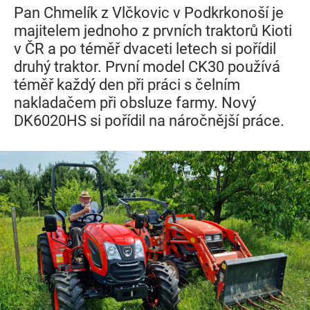
Pan Chmelík z Vlčkovic v Podkrkonoší je
majitelem jednoho z prvních traktorů Kioti
v ČR a po téměř dvaceti letech si pořídil
druhý traktor. První model CK30 používá
téměř každý den při práci s čelním
nakladačem při obsluze farmy. Nový
DK6020HS si pořídil na náročnější práce.