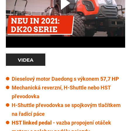
VIDEA
Dieselový motor Daedong s výkonem
57,7 HP
Mechanická reverzní, H-Shuttle nebo HST
převodovka
H-Shuttle převodovka se spojkovým tlačítkem
na řadící páce
HST linked pedal
- vazba propojení otáček