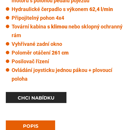
motoru s polohou pedálu pojezdu
Hydraulické čerpadlo s výkonem
62,4 l/min
Připojitelný pohon 4x4
Tovární kabina
s klimou
nebo sklopný ochranný
rám
Vyhřívané zadní okno
Poloměr otáčení
261 cm
Posilovač řízení
Ovládání joysticku jednou pákou + plovoucí
poloha
CHCI NABÍDKU
POPIS